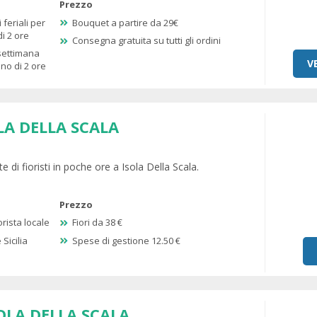
Prezzo
 feriali per
Bouquet a partire da 29€
i 2 ore
Consegna gratuita su tutti gli ordini
 settimana
V
no di 2 ore
LA DELLA SCALA
e di fioristi in poche ore a Isola Della Scala.
Prezzo
rista locale
Fiori da 38 €
Sicilia
Spese di gestione 12.50 €
OLA DELLA SCALA