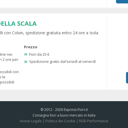
DELLA SCALA
belli con Colvin, spedizione gratuita entro 24 ore a Isola
Prezzo
dine nei
Fiori da 25 €
n 2 ore per
Spedizione gratis dal lunedì al venerdì
ssibili con
e le
ossibili
© 2012 - 2026
Express-Fiori.it
Consegna fiori a buon mercato in Italia
Avviso Legale
|
Politica dei Cookie
|
RGB-Performance