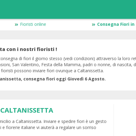
Fioristi online
Consegna Fiori in 
a con i nostri fioristi !
onsegna di fiori il giorno stesso (vedi condizioni) attraverso la loro rete
casioni, San Valentino, Festa della Mamma, padri o nonne, di nascita, 
 fioristi possono inviare fiori ovunque a Caltanissetta.
ltanissetta, consegna fiori oggi Giovedì 6 Agosto.
 CALTANISSETTA
cilio a Caltanissetta. Inviare e spedire fiori è un gesto
ti e fiorerie italiane vi aiuterà a regalare un sorriso