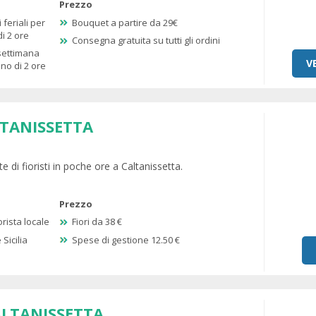
Prezzo
 feriali per
Bouquet a partire da 29€
i 2 ore
Consegna gratuita su tutti gli ordini
 settimana
V
no di 2 ore
LTANISSETTA
e di fioristi in poche ore a Caltanissetta.
Prezzo
rista locale
Fiori da 38 €
Sicilia
Spese di gestione 12.50 €
ALTANISSETTA