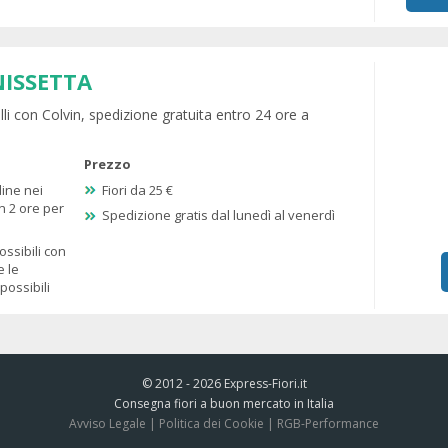
NISSETTA
belli con Colvin, spedizione gratuita entro 24 ore a
Prezzo
dine nei
Fiori da 25 €
n 2 ore per
Spedizione gratis dal lunedì al venerdì
ssibili con
e le
ossibili
© 2012 - 2026
Express-Fiori.it
Consegna fiori a buon mercato in Italia
Avviso Legale
|
Politica dei Cookie
|
RGB-Performance